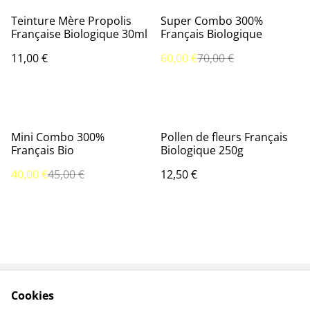
%
Teinture Mère Propolis
Super Combo 300%
Française Biologique 30ml
Français Biologique
11,00 €
60,00 €
70,00 €
%
Mini Combo 300%
Pollen de fleurs Français
Français Bio
Biologique 250g
40,00 €
45,00 €
12,50 €
Cookies
Contactez-nous
Conditions