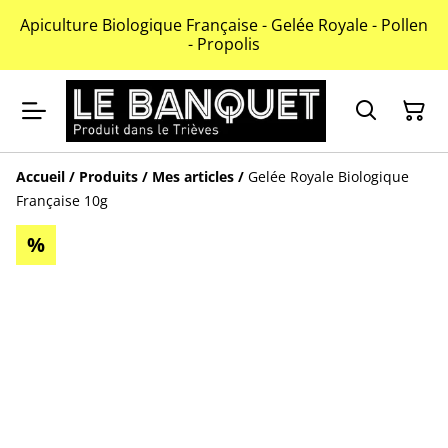
Apiculture Biologique Française - Gelée Royale - Pollen
- Propolis
Accueil
/
Produits
/
Mes articles
/
Gelée Royale Biologique
Française 10g
%