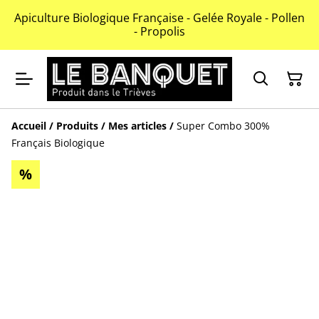
Apiculture Biologique Française - Gelée Royale - Pollen
- Propolis
Accueil
/
Produits
/
Mes articles
/
Super Combo 300%
Français Biologique
%